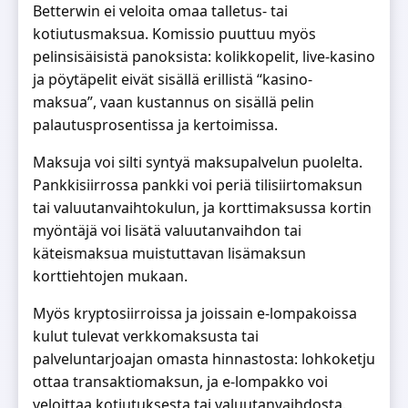
Betterwin ei veloita omaa talletus- tai
kotiutusmaksua. Komissio puuttuu myös
pelinsisäisistä panoksista: kolikkopelit, live-kasino
ja pöytäpelit eivät sisällä erillistä “kasino-
maksua”, vaan kustannus on sisällä pelin
palautusprosentissa ja kertoimissa.
Maksuja voi silti syntyä maksupalvelun puolelta.
Pankkisiirrossa pankki voi periä tilisiirtomaksun
tai valuutanvaihtokulun, ja korttimaksussa kortin
myöntäjä voi lisätä valuutanvaihdon tai
käteismaksua muistuttavan lisämaksun
korttiehtojen mukaan.
Myös kryptosiirroissa ja joissain e-lompakoissa
kulut tulevat verkkomaksusta tai
palveluntarjoajan omasta hinnastosta: lohkoketju
ottaa transaktiomaksun, ja e-lompakko voi
veloittaa kotiutuksesta tai valuutanvaihdosta.