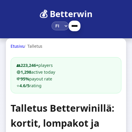
💰 Betterwin
Etusivu
Talletus
👥
223,246+
players
🟢
1,298
active today
💸
95%
payout rate
⭐
4.6/5
rating
Talletus Betterwinillä:
kortit, lompakot ja