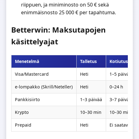
riippuen, ja miniminosto on 50 € sekä
enimmäisnosto 25 000 € per tapahtuma.
Betterwin: Maksutapojen
käsittelyajat
Menetelmä
Talletus
Kotiutus
Visa/Mastercard
Heti
1–5 päivää
e-lompakko (Skrill/Neteller)
Heti
0–24 h
Pankkisiirto
1–3 päivää
3–7 päivää
Krypto
10–30 min
10–30 min
Prepaid
Heti
Ei saatavilla