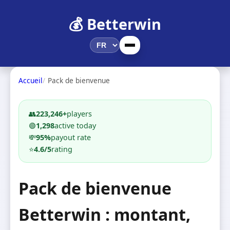
💰 Betterwin
Accueil
Pack de bienvenue
👥
223,246+
players
🟢
1,298
active today
💸
95%
payout rate
⭐
4.6/5
rating
Pack de bienvenue
Betterwin : montant,