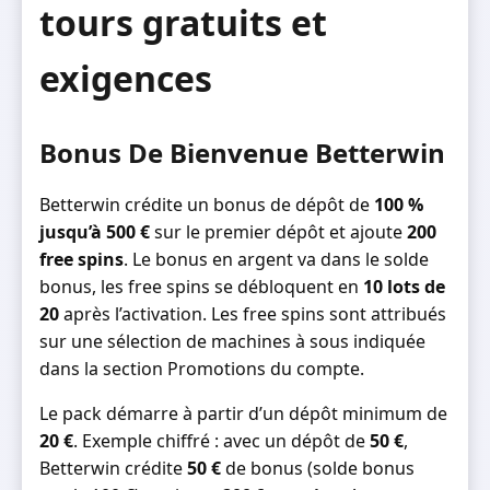
tours gratuits et
exigences
Bonus De Bienvenue Betterwin
Betterwin crédite un bonus de dépôt de
100 %
jusqu’à 500 €
sur le premier dépôt et ajoute
200
free spins
. Le bonus en argent va dans le solde
bonus, les free spins se débloquent en
10 lots de
20
après l’activation. Les free spins sont attribués
sur une sélection de machines à sous indiquée
dans la section Promotions du compte.
Le pack démarre à partir d’un dépôt minimum de
20 €
. Exemple chiffré : avec un dépôt de
50 €
,
Betterwin crédite
50 €
de bonus (solde bonus