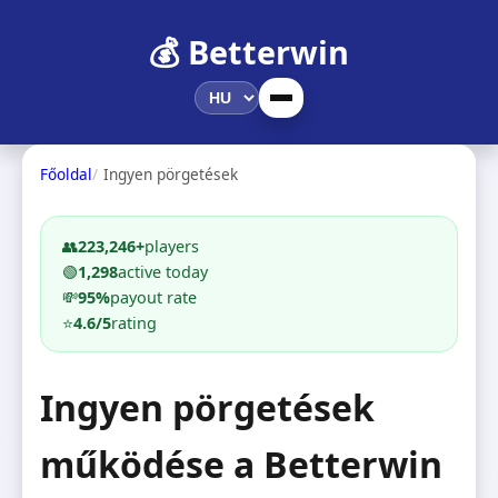
💰 Betterwin
Főoldal
Ingyen pörgetések
👥
223,246+
players
🟢
1,298
active today
💸
95%
payout rate
⭐
4.6/5
rating
Ingyen pörgetések
működése a Betterwin