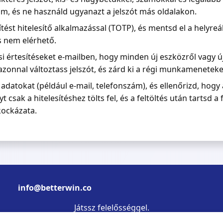
ám, és ne használd ugyanazt a jelszót más oldalakon.
tést hitelesítő alkalmazással (TOTP), és mentsd el a helyreá
s nem elérhető.
si értesítéseket e-mailben, hogy minden új eszközről vagy új
 azonnal változtass jelszót, és zárd ki a régi munkameneteke
datokat (például e-mail, telefonszám), és ellenőrizd, hogy
yt csak a hitelesítéshez tölts fel, és a feltöltés után tartsd
kockázata.
info@betterwin.co
Játssz felelősséggel.