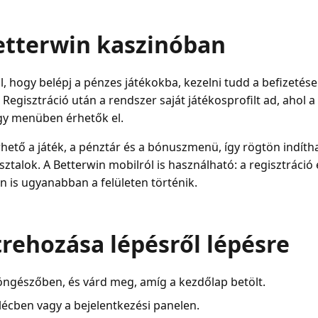
Betterwin kaszinóban
l, hogy belépj a pénzes játékokba, kezelni tudd a befizetése
Regisztráció után a rendszer saját játékosprofilt ad, ahol a
egy menüben érhetők el.
rhető a játék, a pénztár és a bónuszmenü, így rögtön indíth
sztalok. A Betterwin mobilról is használható: a regisztráci
on is ugyanabban a felületen történik.
trehozása lépésről lépésre
öngészőben, és várd meg, amíg a kezdőlap betölt.
écben vagy a bejelentkezési panelen.