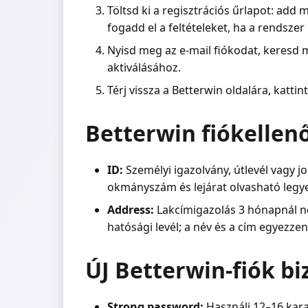
Töltsd ki a regisztrációs űrlapot: add m
fogadd el a feltételeket, ha a rendszer 
Nyisd meg az e-mail fiókodat, keresd m
aktiválásához.
Térj vissza a Betterwin oldalára, kattin
Betterwin fiókellenő
ID:
Személyi igazolvány, útlevél vagy j
okmányszám és lejárat olvasható legye
Address:
Lakcímigazolás 3 hónapnál ne
hatósági levél; a név és a cím egyezzen
ÚJ Betterwin-fiók bi
Strong password:
Használj 12–16 karakt