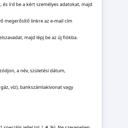
ot, és írd be a kért személyes adatokat, majd
vő megerősítő linkre az e-mail cím
lszavadat, majd lépj be az új fiókba.
zódjon, a név, születési dátum,
áz, víz), bankszámlakivonat vagy
eciális jellel (pl. !, #, %). Ne szerepeljen