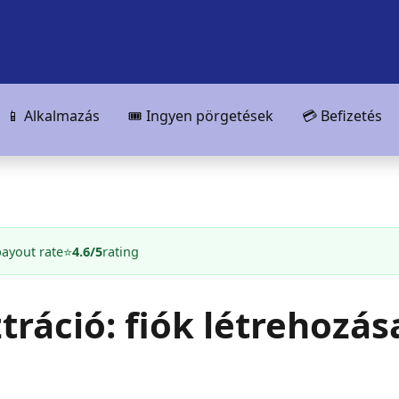
📱 Alkalmazás
🎟️ Ingyen pörgetések
💳 Befizetés
payout rate
⭐
4.6/5
rating
tráció: fiók létrehozás