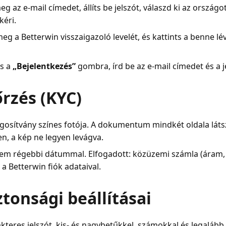
eg az e-mail címedet, állíts be jelszót, válaszd ki az ország
kéri.
eg a Betterwin visszaigazoló levelét, és kattints a benne lé
ts a
„Bejelentkezés”
gombra, írd be az e-mail címedet és a je
rzés (KYC)
ogosítvány színes fotója. A dokumentum mindkét oldala láts
n, a kép ne legyen levágva.
m régebbi dátummal. Elfogadott: közüzemi számla (áram, g
 a Betterwin fiók adataival.
ztonsági beállításai
eres jelszót, kis- és nagybetűkkel, számokkal és legalább 1 sp