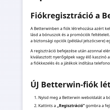
Fiókregisztráció a 
A Betterwinben a fiók létrehozása azért kel
lásd a bónuszok és a promóciók feltételeit. 
a biztonsági opciók (például jelszócsere) 
A regisztráció befejezése után azonnal elé
kiválasztott nyerőgépek vagy élő kaszinó a
a fiókkezelés és a játékok indítása telefon
ÚJ Betterwin-fiók lé
Nyisd meg a Betterwin weboldalát a b
Kattints a
„Regisztráció”
gombra a fejl