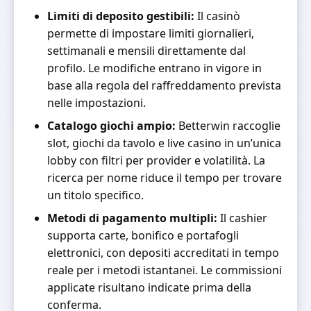
Limiti di deposito gestibili:
Il casinò
permette di impostare limiti giornalieri,
settimanali e mensili direttamente dal
profilo. Le modifiche entrano in vigore in
base alla regola del raffreddamento prevista
nelle impostazioni.
Catalogo giochi ampio:
Betterwin raccoglie
slot, giochi da tavolo e live casino in un’unica
lobby con filtri per provider e volatilità. La
ricerca per nome riduce il tempo per trovare
un titolo specifico.
Metodi di pagamento multipli:
Il cashier
supporta carte, bonifico e portafogli
elettronici, con depositi accreditati in tempo
reale per i metodi istantanei. Le commissioni
applicate risultano indicate prima della
conferma.