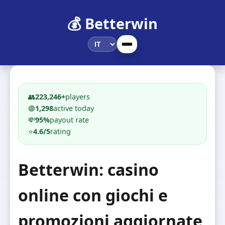
💰 Betterwin
👥
223,246+
players
🟢
1,298
active today
💸
95%
payout rate
⭐
4.6/5
rating
Betterwin: casino
online con giochi e
promozioni aggiornate