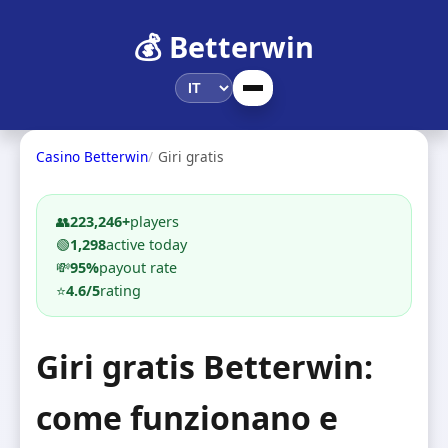
💰 Betterwin
Casino Betterwin
Giri gratis
👥
223,246+
players
🟢
1,298
active today
💸
95%
payout rate
⭐
4.6/5
rating
Giri gratis Betterwin:
come funzionano e