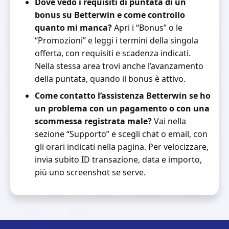
Dove vedo i requisiti di puntata di un
bonus su Betterwin e come controllo
quanto mi manca?
Apri i “Bonus” o le
“Promozioni” e leggi i termini della singola
offerta, con requisiti e scadenza indicati.
Nella stessa area trovi anche l’avanzamento
della puntata, quando il bonus è attivo.
Come contatto l’assistenza Betterwin se ho
un problema con un pagamento o con una
scommessa registrata male?
Vai nella
sezione “Supporto” e scegli chat o email, con
gli orari indicati nella pagina. Per velocizzare,
invia subito ID transazione, data e importo,
più uno screenshot se serve.