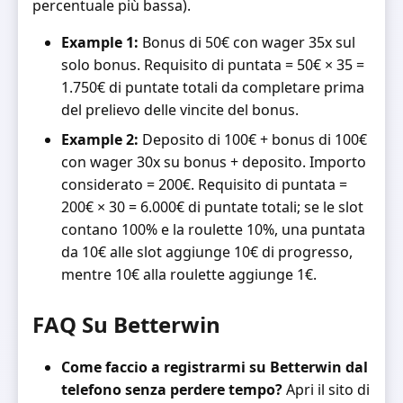
percentuale più bassa).
Example 1:
Bonus di 50€ con wager 35x sul
solo bonus. Requisito di puntata = 50€ × 35 =
1.750€ di puntate totali da completare prima
del prelievo delle vincite del bonus.
Example 2:
Deposito di 100€ + bonus di 100€
con wager 30x su bonus + deposito. Importo
considerato = 200€. Requisito di puntata =
200€ × 30 = 6.000€ di puntate totali; se le slot
contano 100% e la roulette 10%, una puntata
da 10€ alle slot aggiunge 10€ di progresso,
mentre 10€ alla roulette aggiunge 1€.
FAQ Su Betterwin
Come faccio a registrarmi su Betterwin dal
telefono senza perdere tempo?
Apri il sito di